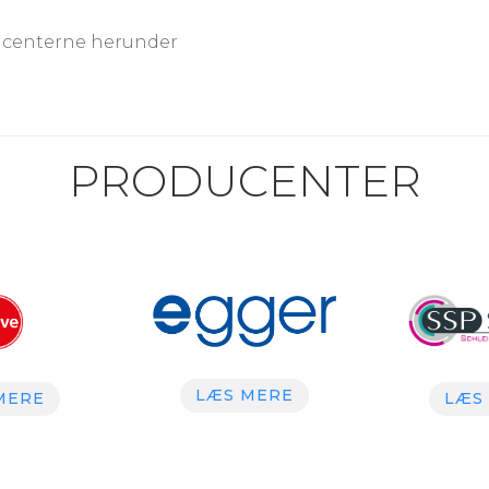
ducenterne herunder
PRODUCENTER
LÆS MERE
MERE
LÆS