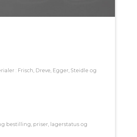
ler : Frisch, Dreve, Egger, Steidle og
bestilling, priser, lagerstatus og