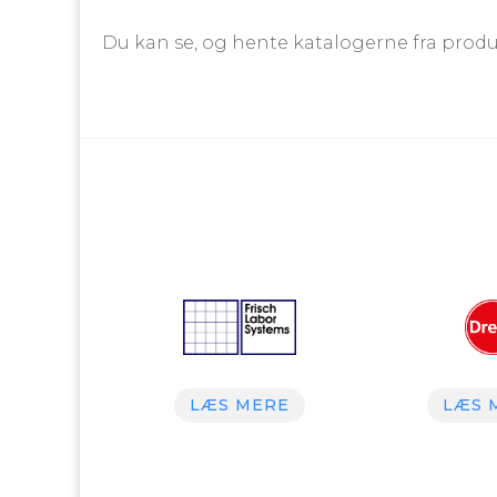
Du kan se, og hente katalogerne fra pro
LÆS MERE
LÆS 