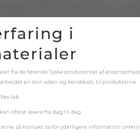
rfaring i
aterialer
ler fra de førende Tyske producenter af ørepropmateria
arbejdet en stor viden og kendskab, til produkterne.
flex-lab.
an oftest levere fra dag til dag.
e, så kontakt os for yderligere information omkring 